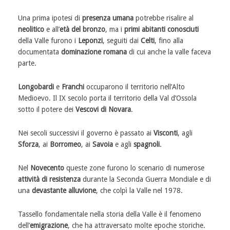
Una prima ipotesi di
presenza umana
potrebbe risalire al
neolitico
e all’
età del bronzo
, ma i
primi abitanti conosciuti
della Valle furono i
Leponzi
, seguiti dai
Celti
, fino alla
documentata
dominazione romana
di cui anche la valle faceva
parte.
Longobardi
e
Franchi
occuparono il territorio nell’Alto
Medioevo. Il IX secolo porta il territorio della Val d’Ossola
sotto il potere dei
Vescovi di Novara
.
Nei secoli successivi il governo è passato ai
Visconti
, agli
Sforza
, ai
Borromeo
, ai
Savoia
e agli
spagnoli
.
Nel
Novecento
queste zone furono lo scenario di numerose
attività di resistenza
durante la Seconda Guerra Mondiale e di
una
devastante alluvione
, che colpì la Valle nel 1978.
Tassello fondamentale nella storia della Valle è il fenomeno
dell’
emigrazione
, che ha attraversato molte epoche storiche.