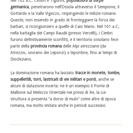
Nel 102 a.C. Cimbri e Tigurini,
popolazioni di stirpe
germanica
, penetrarono nell’Ossola attraverso il Sempione, il
Gottardo e la Valle Vigezzo, respingendo le milizie romane.
Queste, non essendo in grado di fronteggiare la forza dei
barbari, si ricongiunsero a quelle di Caio Mario. Nel 101 a.C,
nella battaglia dei Campi Raudii (presso Vercelli), i Cimbri
furono definitivamente sconfitti, e il territorio ossolano fece
parte della
provincia romana
delle Alpi atrezziane (da
Atrezzio, sovrano dei Leponzi) o lepontine, fino ai tempi di
Diocleziano.
La dominazione romana ha lasciato
tracce in monete, tombe,
suppellettili, torri, lastricati di vie militari e ponti
, anche se
alcuni di datazione incerta: ne è un esempio il Ponte di
Mallione sul Melezzo Orientale nei pressi di Re, la cui
struttura si presenta “a dorso di mulo” come altre di epoca
romana, ma molto imitata anche in periodi successivi.