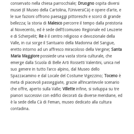
conservato nella chiesa parrocchiale;
Druogno
ospita diversi
musei (il Museo della Cartolina, l’UniversiCà) e opere d’arte, e
le sue fazioni offrono paesaggi pittoreschi e scorci di grande
bellezza; la storia di
Malesco
percorre il tempo dalla preistoria
al Novecento, ed è sede dell’Ecomuseo Regionale ed Leuzerie
e di Scherpelit;
Re
è il centro religioso e devozionale della
Valle, in cui sorge il Santuario della Madonna del Sangue,
eretto intorno ad un affresco miracoloso della Vergine;
Santa
Maria Maggiore
possiede una vasta storia culturale, che
emerge dalla Scuola di Belle Arti Rossetti Valentini, unica nel
suo genere in tutto l’arco alpino, dal Museo dello
Spazzacamino e dal Locale del Costume Vigezzino;
Toceno
è
meta di piacevoli passeggiate, grazie all’incantevole scenario
che offre, aperto sulla Valle;
Villette
infine, si sviluppa su tre
pianori successivi con edifici decorati da diverse meridiane, ed
è la sede della Cà di Feman, museo dedicato alla cultura
contadina.