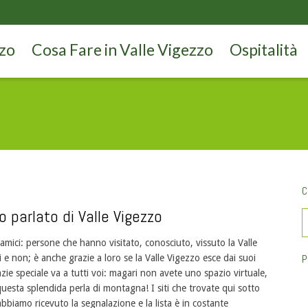
zzo
Cosa Fare in Valle Vigezzo
Ospitalità
C
o parlato di Valle Vigezzo
i amici: persone che hanno visitato, conosciuto, vissuto la Valle
P
 e non; è anche grazie a loro se la Valle Vigezzo esce dai suoi
zie speciale va a tutti voi: magari non avete uno spazio virtuale,
uesta splendida perla di montagna! I siti che trovate qui sotto
bbiamo ricevuto la segnalazione e la lista è in costante