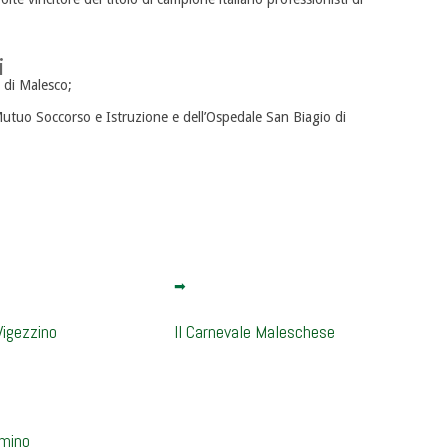
i
e di Malesco;
utuo Soccorso e Istruzione e dell’Ospedale San Biagio di
Vigezzino
Il Carnevale Maleschese
mino