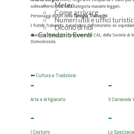
Meteo
sollevamento pesi nella categoria massimi-leggeri.
Come arrivare
Personaggi illustri della
famiglia Trabucchi
:
Numeri utili e uffici turistic
I fratelli Trabucchi, benefattori dell’omonimo ex ospedal
Dicono di noi
Calendario Eventi
Giacomo Trabucchi, fondatore del CAI, della Società di M
Domodossola.
Cultura e Tradizione
Arte e Artigianato
Il Carnevale 
I Costumi
Lo Spazzaca