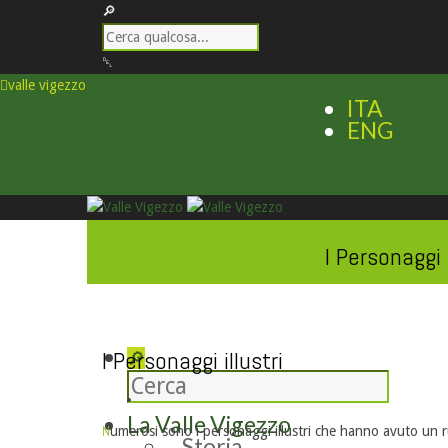
valle vigezzo
ITA
ENG
I Personaggi i
I Personaggi illustri
La Valle Vigezzo
N
umerosi sono i personaggi illustri che hanno avuto un r
Storia