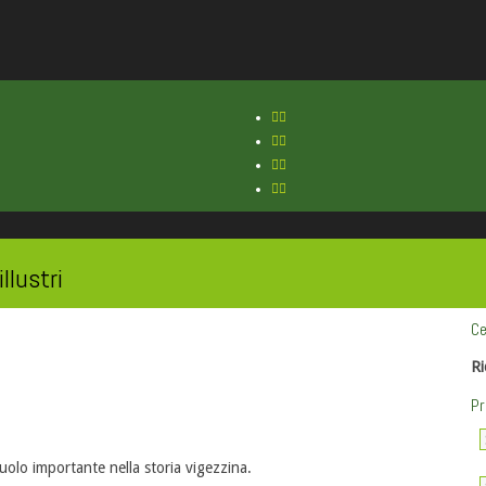
llustri
Ce
Ri
Pr
uolo importante nella storia vigezzina.