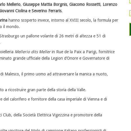
rlo Mellerio
,
Giuseppe Mattia Borgnis
,
Giacomo Rossetti
,
Lorenzo
iovanni Ciolina e Severino Ferraris
.
rina
hanno scoperto invece, intorno al XVIII secolo, la formula per
to il mondo.
a Strasburgo un pallone volante di 26 metri di altezza e 51 di
.
oielleria
Mellerio dits Meller
in Rue de la Paix a Parigi, fornitrice
minato grande ufficiale della Legion d’Onore e Governatore di
 di Malesco, il primo uomo ad attraversare la manica a nuoto,
 a ricostruire gran parte della storia della Valle.
 del calorifero e fornitore della casa imperiale di Vienna e di
ci Club, della Società Elettrica Vigezzina e promotore della
lte vincitore del titolo di campione italiano professionisti di