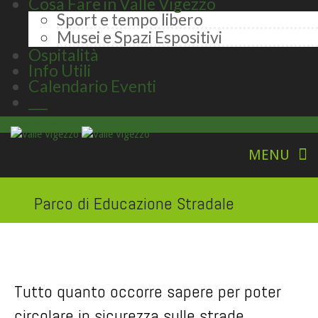
Cosa Fare in Valle Vigezzo
Sport e tempo libero
Musei e Spazi Espositivi
Ospitalità
Info Utili
Calendario Eventi
___
valle vigezzo
Parco di Educazione Stradale
Tutto quanto occorre sapere per poter
circolare in sicurezza sulle strade.