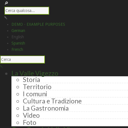
DEMO - EXAMPLE PURPOSES
German
English
Spanish
French
La Valle Vigezzo
Storia
Territorio
I comuni
Cultura e Tradizione
La Gastronomia
Video
Foto