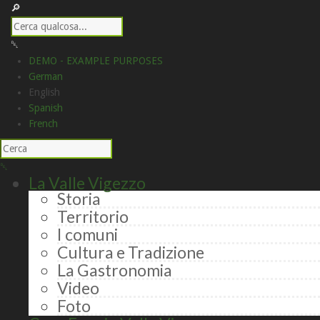
DEMO - EXAMPLE PURPOSES
German
English
Spanish
French
La Valle Vigezzo
Storia
Territorio
I comuni
Cultura e Tradizione
La Gastronomia
Video
Foto